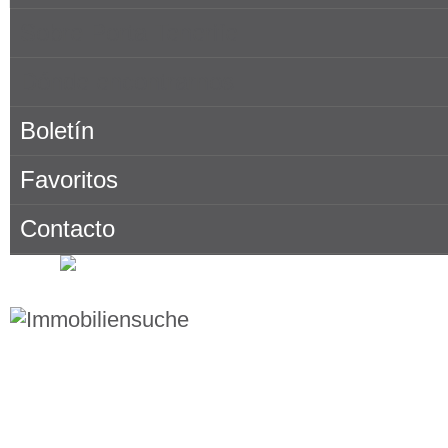
MAP_PENTHOUSE_TITLE ·
Valoración
4,
de
4
.
Sobre Porta Tenerife
testimonios
Dónde encontrarnos
Boletín
Favoritos
Contacto
Buscar bienes inmuebles