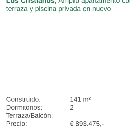
Los Cristianos
, Amplio apartamento co
terraza y piscina privada en nuevo
complejo de lujo en Los Cristianos
Construido:
141 m²
Dormitorios:
2
Terraza/Balcón:
Precio:
€ 893.475,-